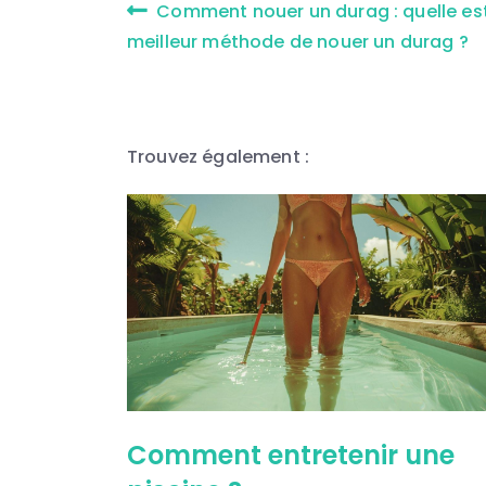
Comment nouer un durag : quelle est
de
meilleur méthode de nouer un durag ?
l’article
Trouvez également :
Comment entretenir une