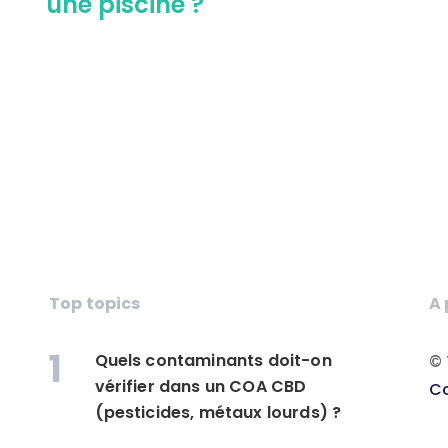
une piscine ?
Top topics
A
1
Quels contaminants doit-on
©
vérifier dans un COA CBD
Co
(pesticides, métaux lourds) ?